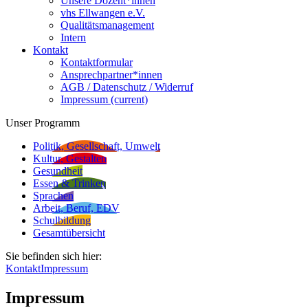
Unsere Dozent*innen
vhs Ellwangen e.V.
Qualitätsmanagement
Intern
Kontakt
Kontaktformular
Ansprechpartner*innen
AGB / Datenschutz / Widerruf
Impressum
(current)
Unser Programm
Politik, Gesellschaft, Umwelt
Kultur, Gestalten
Gesundheit
Essen & Trinken
Sprachen
Arbeit, Beruf, EDV
Schulbildung
Gesamtübersicht
Sie befinden sich hier:
Kontakt
Impressum
Impressum