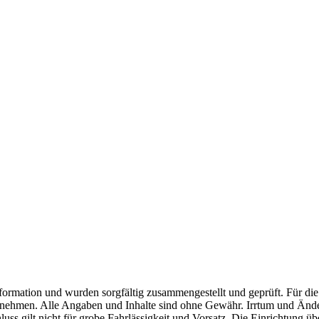
mation und wurden sorgfältig zusammengestellt und geprüft. Für die Ri
ehmen. Alle Angaben und Inhalte sind ohne Gewähr. Irrtum und Änderu
hluss gilt nicht für grobe Fahrlässigkeit und Vorsatz. Die Einrichtung 