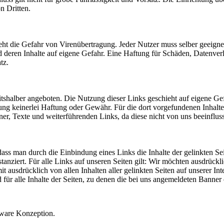
n Dritten.
eht die Gefahr von Virenübertragung. Jeder Nutzer muss selber geeig
 und deren Inhalte auf eigene Gefahr. Eine Haftung für Schäden, Daten
tz.
itshalber angeboten. Die Nutzung dieser Links geschieht auf eigene Gef
ng keinerlei Haftung oder Gewähr. Für die dort vorgefundenen Inhalte si
ner, Texte und weiterführenden Links, da diese nicht von uns beeinfluss
ss man durch die Einbindung eines Links die Inhalte der gelinkten Seit
anziert. Für alle Links auf unseren Seiten gilt: Wir möchten ausdrückli
it ausdrücklich von allen Inhalten aller gelinkten Seiten auf unserer In
nd für alle Inhalte der Seiten, zu denen die bei uns angemeldeten Banner
tware Konzeption.