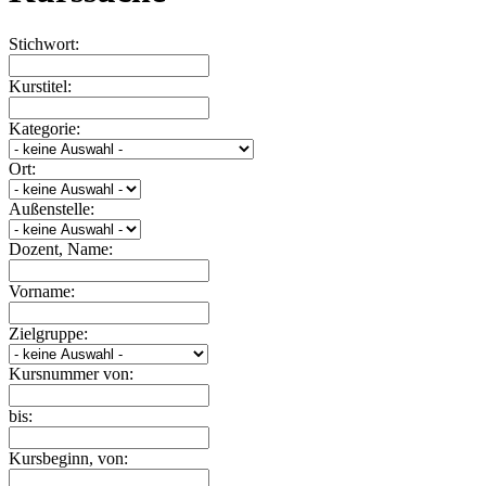
Stichwort:
Kurstitel:
Kategorie:
Ort:
Außenstelle:
Dozent, Name:
Vorname:
Zielgruppe:
Kursnummer von:
bis:
Kursbeginn, von: