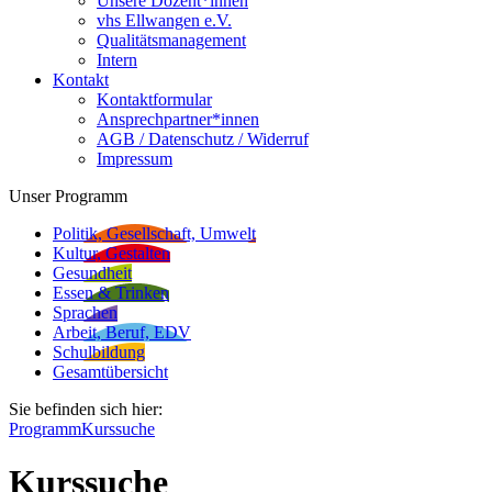
Unsere Dozent*innen
vhs Ellwangen e.V.
Qualitätsmanagement
Intern
Kontakt
Kontaktformular
Ansprechpartner*innen
AGB / Datenschutz / Widerruf
Impressum
Unser Programm
Politik, Gesellschaft, Umwelt
Kultur, Gestalten
Gesundheit
Essen & Trinken
Sprachen
Arbeit, Beruf, EDV
Schulbildung
Gesamtübersicht
Sie befinden sich hier:
Programm
Kurssuche
Kurssuche