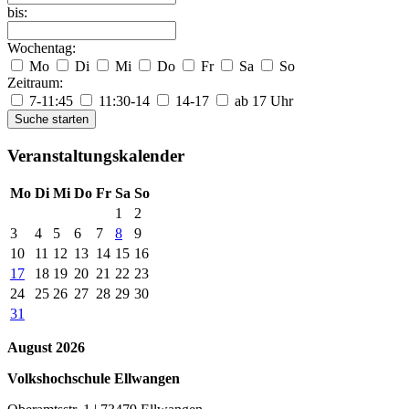
bis:
Wochentag:
Mo
Di
Mi
Do
Fr
Sa
So
Zeitraum:
7-11:45
11:30-14
14-17
ab 17 Uhr
Suche starten
Veranstaltungskalender
Mo
Di
Mi
Do
Fr
Sa
So
1
2
3
4
5
6
7
8
9
10
11
12
13
14
15
16
17
18
19
20
21
22
23
24
25
26
27
28
29
30
31
August 2026
Volkshochschule Ellwangen