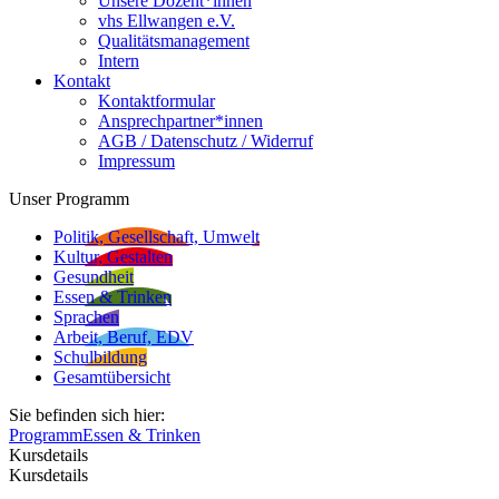
Unsere Dozent*innen
vhs Ellwangen e.V.
Qualitätsmanagement
Intern
Kontakt
Kontaktformular
Ansprechpartner*innen
AGB / Datenschutz / Widerruf
Impressum
Unser Programm
Politik, Gesellschaft, Umwelt
Kultur, Gestalten
Gesundheit
Essen & Trinken
Sprachen
Arbeit, Beruf, EDV
Schulbildung
Gesamtübersicht
Sie befinden sich hier:
Programm
Essen & Trinken
Kursdetails
Kursdetails