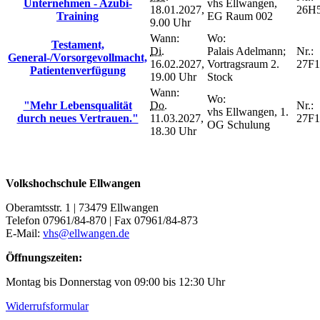
Unternehmen - Azubi-
vhs Ellwangen,
18.01.2027,
26H
Training
EG Raum 002
9.00 Uhr
Wann:
Wo:
Testament,
Di.
Palais Adelmann;
Nr.:
General-/Vorsorgevollmacht,
16.02.2027,
Vortragsraum 2.
27F1
Patientenverfügung
19.00 Uhr
Stock
Wann:
Wo:
"Mehr Lebensqualität
Do.
Nr.:
vhs Ellwangen, 1.
durch neues Vertrauen."
11.03.2027,
27F1
OG Schulung
18.30 Uhr
Volkshochschule Ellwangen
Oberamtsstr. 1 | 73479 Ellwangen
Telefon 07961/84-870 | Fax 07961/84-873
E-Mail:
vhs@ellwangen.de
Öffnungszeiten:
Montag bis Donnerstag von 09:00 bis 12:30 Uhr
Widerrufsformular