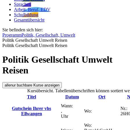
Sprachen
Arbeit, Beruf, EDV
Schulbildung
Gesamtübersicht
Sie befinden sich hier:
Programm
Politik, Gesellschaft, Umwelt
Politik Gesellschaft Umwelt Reisen
Politik Gesellschaft Umwelt Reisen
Politik Gesellschaft Umwelt
Reisen
alle
nur buchbare
Kurse anzeigen
Kursübersicht. Tabellenüberschriften können sortiert we
Titel
Datum
Ort
N
Wann:
Gutschein Ihrer vhs
Nr.:
,
Wo:
Ellwangen
26H
Uhr
Wo: