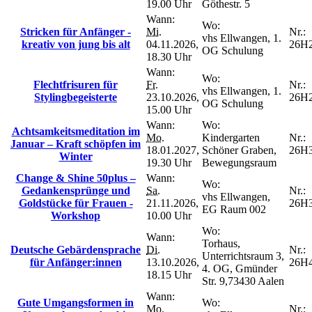
19.00 Uhr
Göthestr. 5
Wann:
Wo:
Stricken für Anfänger -
Mi.
Nr.:
vhs Ellwangen, 1.
kreativ von jung bis alt
04.11.2026,
26H
OG Schulung
18.30 Uhr
Wann:
Wo:
Flechtfrisuren für
Fr.
Nr.:
vhs Ellwangen, 1.
Stylingbegeisterte
23.10.2026,
26H
OG Schulung
15.00 Uhr
Wann:
Wo:
Achtsamkeitsmeditation im
Mo.
Kindergarten
Nr.:
Januar – Kraft schöpfen im
18.01.2027,
Schöner Graben,
26H
Winter
19.30 Uhr
Bewegungsraum
Change & Shine 50plus –
Wann:
Wo:
Gedankensprünge und
Sa.
Nr.:
vhs Ellwangen,
Goldstücke für Frauen -
21.11.2026,
26H
EG Raum 002
Workshop
10.00 Uhr
Wo:
Wann:
Torhaus,
Deutsche Gebärdensprache
Di.
Nr.:
Unterrichtsraum 3,
für Anfänger:innen
13.10.2026,
26H
4. OG, Gmünder
18.15 Uhr
Str. 9,73430 Aalen
Wann:
Gute Umgangsformen in
Wo:
Mo.
Nr.: