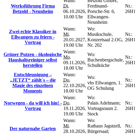
Wann:
Betzold GmbH,
Werksführung Firma
Di.
Ferdinand-
Nr.:
Betzold - Neunheim
06.10.2026,
Porsche-Str. 6,
26H
10.00 Uhr
Ellwangen-
Neunheim
Wann:
Wo:
Zwei echte Klassiker in
Mi.
Musikschule,
Nr.:
Ellwangen zu feiern -
20.01.2027,
Konzertsaal 2.OG,
26H
Vortrag
19.00 Uhr
Nr. 202
Wann:
Grüner Putzen - ökologische
Wo:
Mo.
Nr.:
Haushaltsreiniger selbst
Buchenbergschule,
09.11.2026,
26H
herstellen
Schulküche
18.00 Uhr
Entschleunigung –
Wann:
Wo:
„JETZT“ zählt´s – die
Do.
Nr.:
vhs Ellwangen, 1.
Magie des einzelnen
22.10.2026,
26H
OG Schulung
Moments
18.00 Uhr
Wann:
Wo:
Norwegen - da will ich hin! -
Do.
Palais Adelmann;
Nr.:
Vortrag
19.11.2026,
Vortragsraum 2.
26H
19.00 Uhr
Stock
Wann:
Wo:
Mi.
Rathaus Jagstzell,
Nr.:
Der naturnahe Garten
28.10.2026,
Bürgersaal;
26H